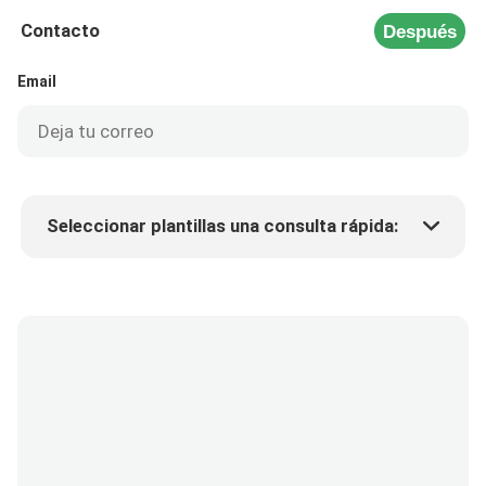
Contacto
Después
Email
Seleccionar plantillas una consulta rápida:
Precio del producto
Min.order quantity
Solicitar muestras
Más detalles