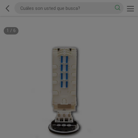
1
/
6