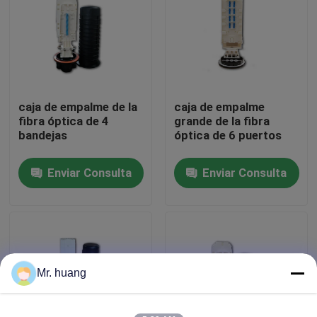
Viaje de la fábrica
Control de calidad
caja de empalme de la
caja de empalme
fibra óptica de 4
grande de la fibra
Cierre de Empalme de fibra óptica
bandejas
óptica de 6 puertos
Enviar Consulta
Enviar Consulta
Cúpula de fibra óptica de cierre de empalme
Cierre común de la fibra óptica
recinto del empalme de la fibra
Mr. huang
Cuadro de empalme de fibra óptica