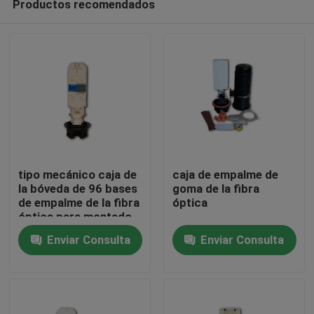
Productos recomendados
tipo mecánico caja de
caja de empalme de
la bóveda de 96 bases
goma de la fibra
de empalme de la fibra
óptica
óptica para montado
Hogar
en la pared
Enviar Consulta
Enviar Consulta
Productos
Sobre nosotros