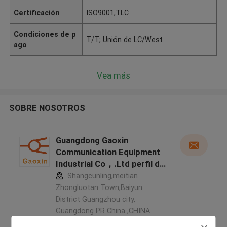
Certificación
ISO9001,TLC
Condiciones de p
T/T; Unión de LC/West
ago
Vea más
SOBRE NOSOTROS
Guangdong Gaoxin
Communication Equipment
Industrial Co，.Ltd perfil del
fabricante
Shangcunling,meitian
Zhongluotan Town,Baiyun
District Guangzhou city,
Guangdong PR China ,CHINA
5.0