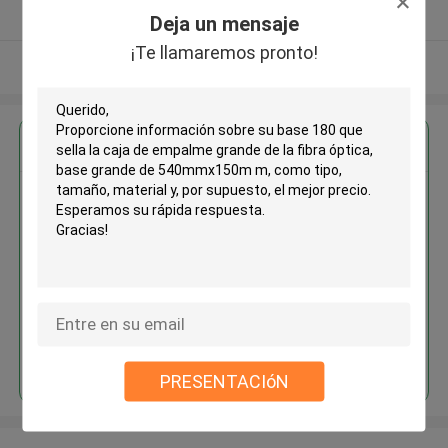
Proveedor verificado
Deja un mensaje
¡Te llamaremos pronto!
Vea más
Obtenga el mejor precio por
Base 180 que sella la caja de
empalme grande de la fibra
óptica, base grande de
540mmx150m m
Continuar
PRESENTACIóN