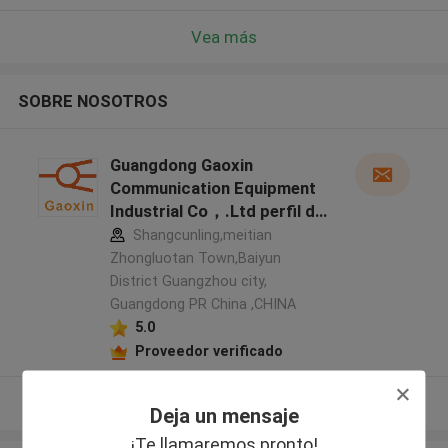
Vea más
SOBRE NOSOTROS
Guangdong Gaoxin
Communication Equipment
Industrial Co，.Ltd perfil del
fabricante
Shangcunling,meitian
Zhongluotan Town,Baiyun
District Guangzhou city,
Guangdong PR China ,CHINA
5.0
Proveedor verificado
Vea más
Deja un mensaje
¡Te llamaremos pronto!