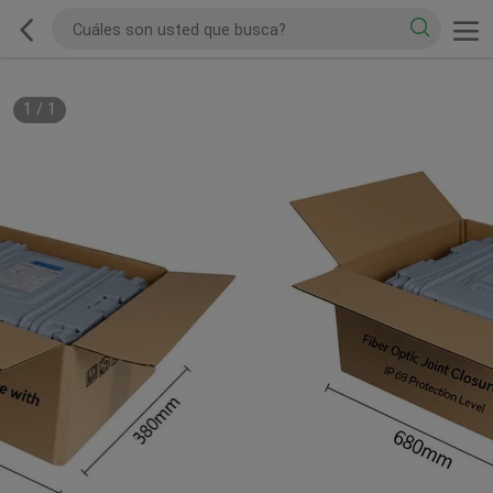
1
/
1