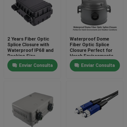
2 Years Fiber Optic
Waterproof Dome
Splice Closure with
Fiber Optic Splice
Waterproof IP68 and
Closure Perfect for
Packing Size
Harsh Environments
300*235*100mm
and Weather
Enviar Consulta
Enviar Consulta
Conditions
Hogar
Productos
Sobre nosotros